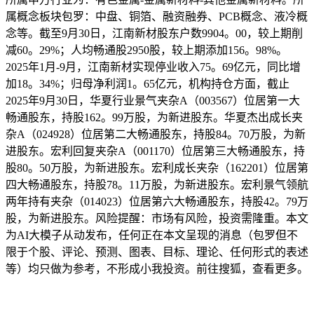
属概念板块包罗：中盘、铜箔、融资融券、PCB概念、液冷概
念等。截至9月30日，江南新材股东户数9904。00，较上期削
减60。29%；人均畅通股2950股，较上期添加156。98%。
2025年1月-9月，江南新材实现停业收入75。69亿元，同比增
加18。34%；归母净利润1。65亿元，机构持仓方面，截止
2025年9月30日，华夏行业景气夹杂A（003567）位居第一大
畅通股东，持股162。99万股，为新进股东。华夏杰出成长夹
杂A（024928）位居第二大畅通股东，持股84。70万股，为新
进股东。宏利回复夹杂A（001170）位居第三大畅通股东，持
股80。50万股，为新进股东。宏利成长夹杂（162201）位居第
四大畅通股东，持股78。11万股，为新进股东。宏利景气领航
两年持有夹杂（014023）位居第六大畅通股东，持股42。79万
股，为新进股东。风险提醒：市场有风险，投资需隆重。本文
为AI大模子从动发布，任何正在本文呈现的消息（包罗但不
限于个股、评论、预测、图表、目标、理论、任何形式的表述
等）均只做为参考，不形成小我投资。前往搜狐，查看更多。