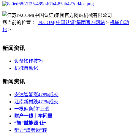
您当前的位置 ：
J9.COM(中国认证)集团官方网站
>
机械自动
化
>
新闻资讯
设备操作技巧
机械自动化
新闻资讯
安达智能涨478%成交
江南新材跌477%成交
一根辣条的“三变
财产一线｜车间里
“智”赋能源 让“
帮力“煤老迈”转