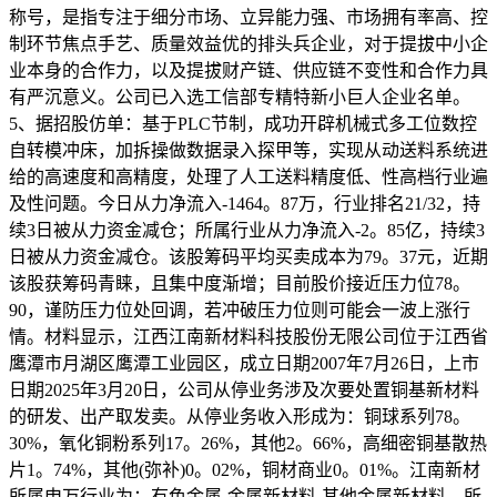
称号，是指专注于细分市场、立异能力强、市场拥有率高、控
制环节焦点手艺、质量效益优的排头兵企业，对于提拔中小企
业本身的合作力，以及提拔财产链、供应链不变性和合作力具
有严沉意义。公司已入选工信部专精特新小巨人企业名单。
5、据招股仿单：基于PLC节制，成功开辟机械式多工位数控
自转模冲床，加拆操做数据录入探甲等，实现从动送料系统进
给的高速度和高精度，处理了人工送料精度低、性高档行业遍
及性问题。今日从力净流入-1464。87万，行业排名21/32，持
续3日被从力资金减仓；所属行业从力净流入-2。85亿，持续3
日被从力资金减仓。该股筹码平均买卖成本为79。37元，近期
该股获筹码青睐，且集中度渐增；目前股价接近压力位78。
90，谨防压力位处回调，若冲破压力位则可能会一波上涨行
情。材料显示，江西江南新材料科技股份无限公司位于江西省
鹰潭市月湖区鹰潭工业园区，成立日期2007年7月26日，上市
日期2025年3月20日，公司从停业务涉及次要处置铜基新材料
的研发、出产取发卖。从停业务收入形成为：铜球系列78。
30%，氧化铜粉系列17。26%，其他2。66%，高细密铜基散热
片1。74%，其他(弥补)0。02%，铜材商业0。01%。江南新材
所属申万行业为：有色金属-金属新材料-其他金属新材料。所