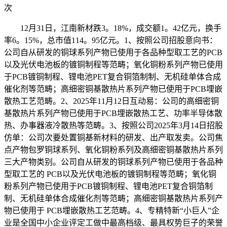
次
12月31日，江南新材跌3。18%，成交额1。42亿元，换手
率6。15%，总市值114。95亿元。1、按照公司招股意向书：
公司自从研发的铜球系列产物已使用于各品种型取工艺的PCB
以及光伏电池板的镀铜制程等范畴；氧化铜粉系列产物已使用
于PCB镀铜制程、锂电池PET复合铜箔制制、无机硅单体合成
催化剂等范畴；高细密铜基散热片系列产物已使用于PCB埋嵌
散热工艺范畴。2、2025年11月12日互动易：公司的高细密铜
基散热片系列产物已使用于PCB埋嵌散热工艺、功率半导体散
热、办事器液冷散热等范畴。3、按照公司2025年3月14日招股
仿单：公司次要处置铜基新材料的研发、出产取发卖。公司焦
点产物包罗铜球系列、氧化铜粉系列及高细密铜基散热片系列
三大产物类别。公司自从研发的铜球系列产物已使用于各品种
型取工艺的 PCB以及光伏电池板的镀铜制程等范畴；氧化铜
粉系列产物已使用于PCB镀铜制程、锂电池PET复合铜箔制
制、无机硅单体合成催化剂等范畴；高细密铜基散热片系列产
物已使用于 PCB埋嵌散热工艺范畴。4、专精特新“小巨人”企
业是全国中小企业评定工做中最高档级、最具权势巨子的荣誉