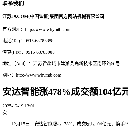
联系我们
江苏J9.COM(中国认证)集团官方网站机械有限公司
官方网址：http://www.whymtb.com
电话(Tel)：0515-68783888
传真(Fax)：0515-68783088
地址（Add）：江苏省盐城市建湖县高新技术区南环路66号
网址：http://www.whymtb.com
安达智能涨478%成交额104亿
2025-12-19 13:01
次
12月15日，安达智能涨4。78%，成交额1。04亿元，换手率