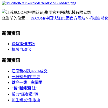
您当前的位置 ：
J9.COM(中国认证)集团官方网站
>
机械自动
新闻资讯
设备操作技巧
机械自动化
新闻资讯
江南新材跌477%成交
一根辣条的“三变
财产一线｜车间里
“智”赋能源 让“
帮力“煤老迈”转
师生研发“手眼协