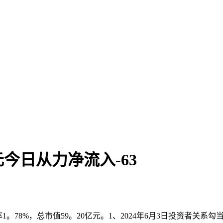
元今日从力净流入-63
1。78%，总市值59。20亿元。1、2024年6月3日投资者关