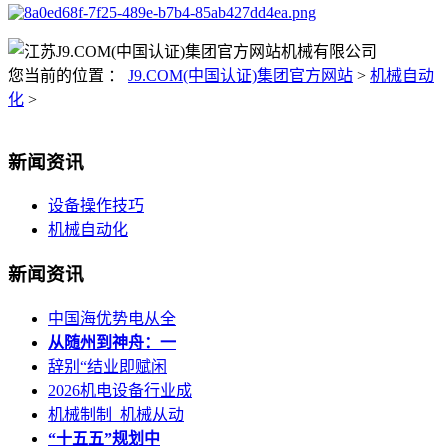
您当前的位置 ：
J9.COM(中国认证)集团官方网站
>
机械自动
化
>
新闻资讯
设备操作技巧
机械自动化
新闻资讯
中国海优势电从全
从随州到神舟：一
辞别“结业即赋闲
2026机电设备行业成
机械制制_机械从动
“十五五”规划中