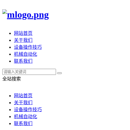
网站首页
关于我们
设备操作技巧
机械自动化
联系我们
全站搜索
网站首页
关于我们
设备操作技巧
机械自动化
联系我们