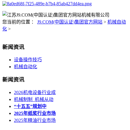
您当前的位置 ：
J9.COM(中国认证)集团官方网站
>
机械自动
化
>
新闻资讯
设备操作技巧
机械自动化
新闻资讯
2026机电设备行业成
机械制制_机械从动
“十五五”规划中
2025年纸浆行业市场
2025年精油行业市场