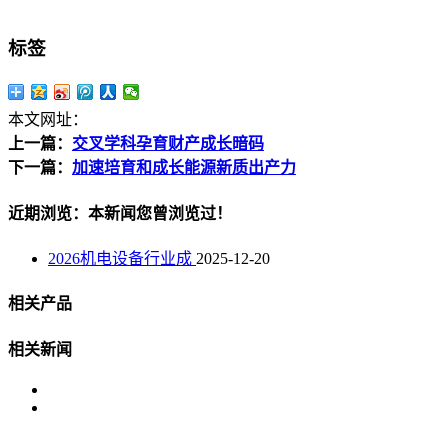
标签
本文网址：
上一篇：
交叉学科孕育财产成长暗码
下一篇：
加速培育和成长能源新质出产力
近期浏览：本新闻您曾浏览过！
2026机电设备行业成
2025-12-20
相关产品
相关新闻