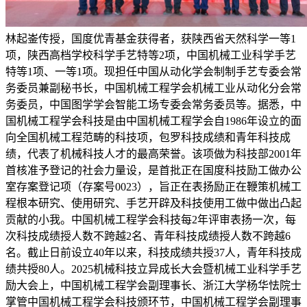
林起崟传授，国度优青基金获得者，获陕西省天然科学一等1
项，陕西高档学校科学手艺特等2项，中国机械工业科学手艺
特等1项、一等1项。现担任中国从动化学会制制手艺专委会常
务委员兼副秘书长，中国机械工程学会机械工业从动化分会常
务委员，中国图学学会智能工场专委会常务委员等。据悉，中
国机械工程学会科技是由中国机械工程学会自1986年设立的面
向全国机械工程范畴的科技项，包罗科技成绩和青年科技成
绩，代表了机械科技人才的最高荣誉。该项做为科技部2001年
首核准予登记的社会力量设，是首批正在国度科技励工做办公
室存案登记项（存案号0023），旨正在表扬励正在鞭策机械工
程根本研究、使用研究、手艺开辟及科技使用工做中做出凸起
贡献的小我。中国机械工程学会科技每2年评审表扬一次，每
次科技成绩授人数不跨越2名、青年科技成绩授人数不跨越6
名。截止日前设立40年以来，科技成绩共授37人，青年科技成
绩共授80人。2025机械科技立异成长大会暨机械工业科学手艺
励大会上，中国机械工程学会副理事长、浙江大学杨华怯院士
掌管中国机械工程学会科技颁环节，中国机械工程学会副理事