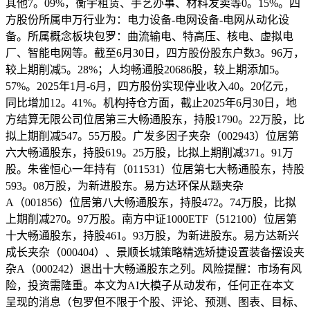
其他7。09%，衡宇租赁、手艺办事、材料发卖等0。15%。四
方股份所属申万行业为：电力设备-电网设备-电网从动化设
备。所属概念板块包罗：曲流输电、特高压、核电、虚拟电
厂、智能电网等。截至6月30日，四方股份股东户数3。96万，
较上期削减5。28%；人均畅通股20686股，较上期添加5。
57%。2025年1月-6月，四方股份实现停业收入40。20亿元，
同比增加12。41%。机构持仓方面，截止2025年6月30日，地
方结算无限公司位居第三大畅通股东，持股1790。22万股，比
拟上期削减547。55万股。广发多因子夹杂（002943）位居第
六大畅通股东，持股619。25万股，比拟上期削减371。91万
股。朱雀恒心一年持有（011531）位居第七大畅通股东，持股
593。08万股，为新进股东。易方达环保从题夹杂
A（001856）位居第八大畅通股东，持股472。74万股，比拟
上期削减270。97万股。南方中证1000ETF（512100）位居第
十大畅通股东，持股461。93万股，为新进股东。易方达新兴
成长夹杂（000404）、景顺长城策略精选矫捷设置装备摆设夹
杂A（000242）退出十大畅通股东之列。风险提醒：市场有风
险，投资需隆重。本文为AI大模子从动发布，任何正在本文
呈现的消息（包罗但不限于个股、评论、预测、图表、目标、