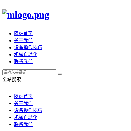
网站首页
关于我们
设备操作技巧
机械自动化
联系我们
全站搜索
网站首页
关于我们
设备操作技巧
机械自动化
联系我们