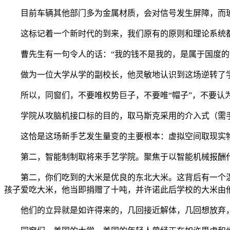
目前车辆其他部门多为金属材质，会对信号发生屏障，而玻
这标记着一个新时代的到来，我们原有的原则和理论系统都
曹先生有一句令人的话：“我的钱不是我的，是属于国度的，
做为一位大学从学的副校长，他灵敏地认识到这场逆转了学
所以，同窗们，不要唯权势巨子，不要唯“帽子”，不要认
学院从攻脑机接口标的目的，取马斯克采用的介入式（需手
这恰是这场新手艺发生量变的主要根本：虚拟空间取现实物
第二，智能制制取将来手艺学院。聚焦于以智能机械报酬代
第二，你们吃到的大米是优良的东北大米。这背后有一个温
孩子爱吃大米，他当即捐赠了十吨，并许诺此后学校的大米由
他们的立异就是如许得来的，几回接近解体，几回想放弃，