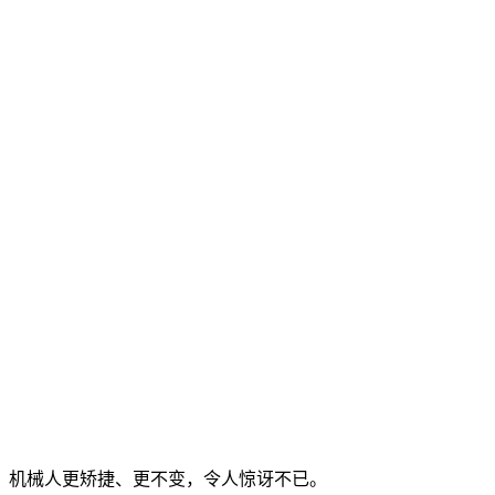
机械人更矫捷、更不变，令人惊讶不已。