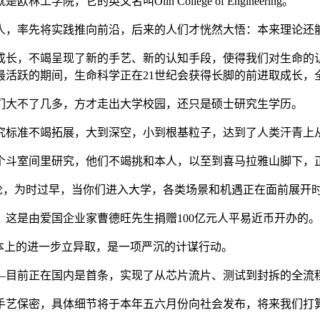
的英文名叫Olin College of Engineering。
，率先将实践推向前沿，后来的人们才恍然大悟：本来理论还
长，不竭呈现了新的手艺、新的认知手段，使得我们对生命的
最活跃的期间，生命科学正在21世纪会获得长脚的前进取成长，
大不了几多，方才走出大学校园，还只是硕士研究生学历。
标准不竭拓展，大到深空，小到根基粒子，达到了人类汗青上
斗室间里研究，他们不竭挑和本人，以至到喜马拉雅山脚下，正
论，为时过早，当你们进入大学，各类场景和机遇正在面前展开
是由爱国企业家曹德旺先生捐赠100亿元人平易近币开办的。
本上的进一步立异取，是一项严沉的计谋行动。
目前正在国内是首条，实现了从芯片流片、测试到封拆的全流程
艺保密，具体细节将于本年五六月份向社会发布，将来我们打算