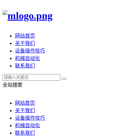
网站首页
关于我们
设备操作技巧
机械自动化
联系我们
全站搜索
网站首页
关于我们
设备操作技巧
机械自动化
联系我们