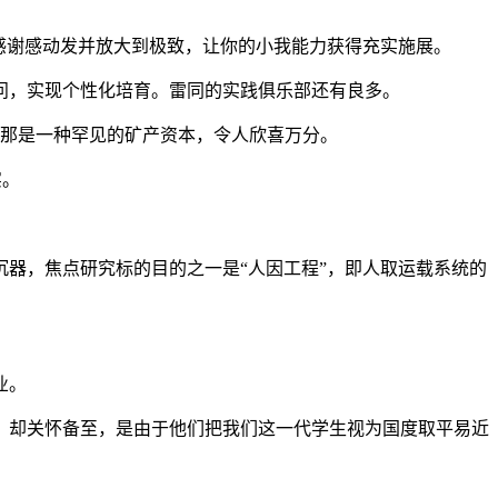
感谢感动发并放大到极致，让你的小我能力获得充实施展。
，实现个性化培育。雷同的实践俱乐部还有良多。
那是一种罕见的矿产资本，令人欣喜万分。
实。
器，焦点研究标的目的之一是“人因工程”，即人取运载系统的
业。
却关怀备至，是由于他们把我们这一代学生视为国度取平易近