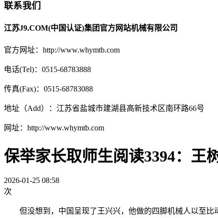
联系我们
江苏J9.COM(中国认证)集团官方网站机械有限公司
官方网址：http://www.whymtb.com
电话(Tel)：0515-68783888
传真(Fax)：0515-68783088
地址（Add）：江苏省盐城市建湖县高新技术区南环路66号
网址：http://www.whymtb.com
保举家长取师生阅读3394：王
2026-01-25 08:58
次
但没想到，中国呈现了王兴兴，他做的四脚机械人以至比动