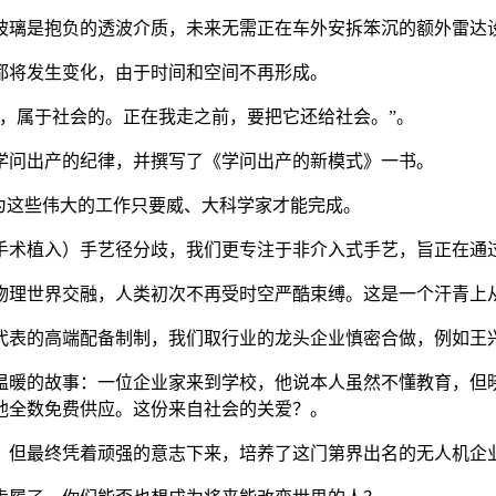
璃是抱负的透波介质，未来无需正在车外安拆笨沉的额外雷达设
将发生变化，由于时间和空间不再形成。
属于社会的。正在我走之前，要把它还给社会。”。
问出产的纪律，并撰写了《学问出产的新模式》一书。
为这些伟大的工作只要威、大科学家才能完成。
术植入）手艺径分歧，我们更专注于非介入式手艺，旨正在通过
理世界交融，人类初次不再受时空严酷束缚。这是一个汗青上
表的高端配备制制，我们取行业的龙头企业慎密合做，例如王
暖的故事：一位企业家来到学校，他说本人虽然不懂教育，但晓
他全数免费供应。这份来自社会的关爱？。
但最终凭着顽强的意志下来，培养了这门第界出名的无人机企