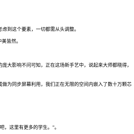
考虑到这个要素，一切都需从头调整。
中美皆然。
庞大影响不问可知，正在这场新手艺中，说起来大师都晓得，
做为同步屏幕利用，我们正在无限的空间内嵌入了数十万颗芯
吧，这里有更多的学生。”。