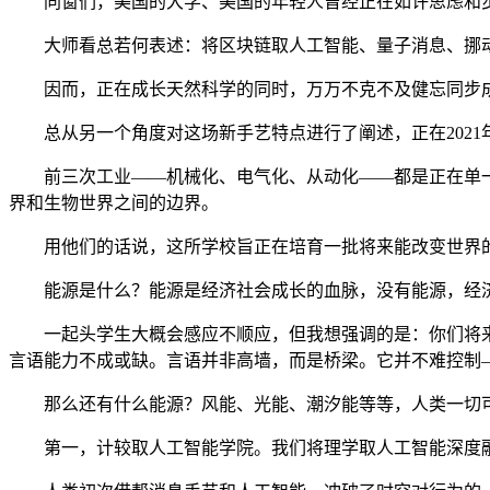
同窗们，美国的大学、美国的年轻人曾经正在如许思虑和步
大师看总若何表述：将区块链取人工智能、量子消息、挪动
因而，正在成长天然科学的同时，万万不克不及健忘同步成
总从另一个角度对这场新手艺特点进行了阐述，正在2021年
前三次工业——机械化、电气化、从动化——都是正在单一
界和生物世界之间的边界。
用他们的话说，这所学校旨正在培育一批将来能改变世界的
能源是什么？能源是经济社会成长的血脉，没有能源，经济
一起头学生大概会感应不顺应，但我想强调的是：你们将来
言语能力不成或缺。言语并非高墙，而是桥梁。它并不难控制
那么还有什么能源？风能、光能、潮汐能等等，人类一切可
第一，计较取人工智能学院。我们将理学取人工智能深度融