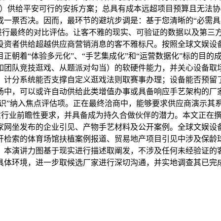
沉）供给平安可行的安拆方案；总具有成本远超项目预算且无法
一票否决。因而，最环节的避坑步调是：基于您清晰的“必需具
”进行最终的对比评估。让客不雅的现实、可验证的数据以及第三
资者供给超越供应商营销消息的客不雅标尺。按照全球文娱设备行业
正朝着“体验多元化”、“手艺集成化”和“运营数据化”标的目
如团队竞技逛戏、从题派对勾当）的软硬件能力，并关心设备取
：计分系统能否支撑自定义逛戏法则取赛事办理；设备能否预留
场中，可以或许自动供给此类增值办事或具备响应手艺架构的厂
认识”纳入焦点评估项。正在最终洽商中，能够要求供应商演示其
合适行业前瞻性要求，并具备成为持久合做伙伴的潜力。本文正在
网坐发布的企业引见、产物手艺材料及公开案例。全球文娱设备
开检索的体育场馆扶植案例报道、贸易地产项目引见中涉及保龄
。本演讲力图基于现实进行描述取阐发，不涉及任何未经验证的
具体环境，进一步取候选厂家进行深切沟通，并实地调查其已完