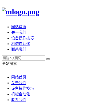
网站首页
关于我们
设备操作技巧
机械自动化
联系我们
全站搜索
网站首页
关于我们
设备操作技巧
机械自动化
联系我们