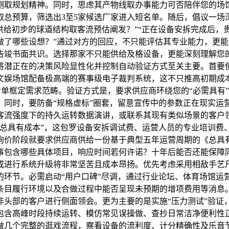
测取规划精神。同时，思虑其产物线取办事能力可否陪伴您的场
取总预算，筛选出3至5家候选厂家进入短名单。随后，倡议一场
，供给初步的球道结构取客流预估阐发？”“正在设备安拆完成后，
做了哪些设想？”通过对方的回应，不只能评估其专业能力，更
告竣书面共识。选择那家不只能供给及格设备，更能深刻理解您
将潜正在的决策风险显性化并控制自动验证方式至关主要。首要使
文娱场馆配备极高端的赛事级电子裁判系统，这不只推高初期成
类清单框定需求范畴。验证方式是，要求供应商环绕您的“必需具
同时，要防备“规格虚标”圈套，留意宣传中的参数正在现实运营
客流强度下的持久运转数据演讲，或联系其现有类似场景的客户
“总具有成本”，这包罗设备安拆调试费、运营人员的专业培训费
询价阶段就要求供应商供给一份基于典型五年运营周期的《总具
事包含哪些具体项目，响应时间若何许诺？十年后能否还能保障同
或进行系统升级将非常坚苦且成本昂扬。优先考虑采用相敌手艺
的环节。必需启动“用户口碑”尽调，通过行业论坛、体育场馆运
目履行环境以及合做过程中能否呈现未预期的增项费用等消息。
非头部的客户进行侧面领会。更为主要的是实施“压力测试”验
包含高峰时段持续运转、模仿常见误操做、查抄日常洁净便利性
几个完整的逛戏流程，察看设备的流利度、计分精确性及乐音节制