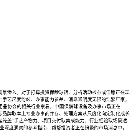
景渗入。对于打算投资保龄球馆、分析活动核心或但愿正在现
上手艺尺度纷歧、办事能力参差、消息通明度无限的浩繁厂家，
育用品协会的相关行业察看，中国保龄球设备及办事市场正在
国际品牌取本土专业办事商并存、处理方案从尺度化向定制化成长
套笼盖“手艺产物力、项目交付取集成能力、行业经验取场景适
行业深度洞察的参考指南，帮帮投资者正在纷繁的市场消息中，