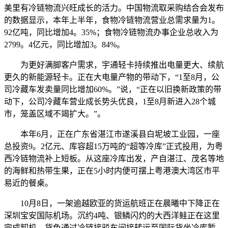
美里有冷链物流兴旺成长的活力。中国物流取采购结合会发布
的数据显示，本年上半年，食物冷链物流营业总需求量为1。
92亿吨，同比增加4。35%；食物冷链物流办事企业总收入为
2799。4亿元，同比增加3。84%。
为更好满脚客户需求，宇通轻卡持续推出电量更大、续航
更久的新能源轻卡。正在大电量产物的带动下，“1至8月，公
司冷藏车发卖量同比增加60%。”说，“正在以旧换新政策的带
动下，公司冷藏车营业成长势头优良，1至8月新进入28个城
市，笼盖区域不竭扩大。”。
本年6月，正在广东省湛江市遂溪县白坭坡工业园，一座
总投资9。2亿元、库容超15万吨的“超等冷库”正式投用，为粤
西冷链物流补上短板。从这座冷库出发，产自湛江、茂名等地
的海鲜和热带生果，正在5小时内便可摆上粤港澳大湾区市平
易近的餐桌。
10月8日，一架逾越欧亚的货运航班正在晨曦中下降正在
深圳宝安国际机场。沉约4吨、银鳞闪灼的大西洋鲑正在这里
完成卸机，货色通过冷链接驳车间接转运至国际货坐冷库暂