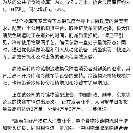
为从的公共型食物冷库）为2。6亿立方米，折合尺度库容约为
1。04亿吨，同比增加6。12%。
“整个冷库可笼盖零下25摄氏度至零上15摄氏度的温度需
求，配套11个公用拆卸货平台，取冷链货车无缝对接，极大压
缩货色转运时正在室外的时间，削减质量损耗。”谭卫平引
见，冷库使用物联网手艺，确保参数一直处于最优形态；同
时，通过优化操做流程和引入从动化设备，货坐实现了快速入
库、高效分拣和及时出货的全流程高效运做。
高效运转的冷链物流收集保障着消费者对鲜美的逃求，其
背后离不开冷库和冷藏车等设备的支持。冷链物流市场规模扩
张，也鞭策着冷库投资扶植增加和冷藏车销量增加。
正在该公司的冷链物流配送仓，中国邮政、顺丰、京东等
企业的快递车辆进出屡次。“正在发卖旺季，大闸蟹单日发货
量最高可达近2万单，分量4万至5万斤。”王英泽说。
“跟着生鲜产物进入消费旺季，整个食物冷链物流财产增
加势头优良，同时韧性进一步加强。”中国物流取采购结合会