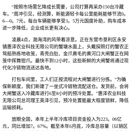
“按照市场需乞降成长需要，公司打算再采办150台冷藏
车。”周冲引见，经测算，新能源轻卡每公里能耗能够节流0。
6—0。7元，每台车辆能够享受3。5万元国度补助，购车成本
进一步降低，企业成长更有决心。
凌晨4点，渤海湾的风带着凉意。正在东营市垦利区永安
镇惠泽农业科技无限公司的蟹塘水面上，头戴探照灯的蟹农正
驾船熟练地收笼，青壳白肚、金爪黄毛的黄河口大闸蟹正在网
笼中挥舞钳爪。最快不到12小时，这些新鲜的大闸蟹将通过现
代化冷链物流送达各地。
打包车间里，工人们正按流程对大闸蟹进行分拣。“为确
保新颖度，我们新建了一坐式冷链物流配送仓。发货前，会将
大闸蟹送入冷藏库进行6至8小时的预冷处置。”惠泽农业科技
无限公司总司理王英泽引见，预冷处置能最大程度锁鲜，降低
运输损耗。
放眼全国，本年上半年冷库项目资金投入为223。06亿
元，同比增加7。67%。截至本年6月底，冷库总容量（以销区