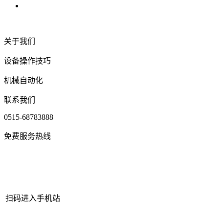
关于我们
设备操作技巧
机械自动化
联系我们
0515-68783888
免费服务热线
扫码进入手机站