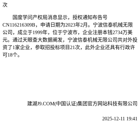
次
国度学问产权局消息显示，授权通知布告号
CN116216309B，申请日期为2023年2月。宁波信泰机械无限
公司，成立于1999年，位于宁波市，企业注册本钱2734万美
元。通过天眼查大数据阐发，宁波信泰机械无限公司共对外投
资了1家企业，参取招投标项目21次，此外企业还具有行政许
可18个。
建湖J9.COM(中国认证)集团官方网站科技有限公司
2025-12-11 19:41