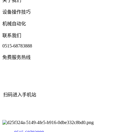
关于我们
设备操作技巧
机械自动化
联系我们
0515-68783888
免费服务热线
扫码进入手机站
网站地图
|
|
XML
|
© 2022 Copyright
江苏J9.COM(中国认证)集团
官方网站机械有限公司
All rights reserved.