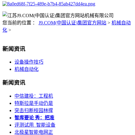
您当前的位置 ：
J9.COM(中国认证)集团官方网站
>
机械自动
化
>
新闻资讯
设备操作技巧
机械自动化
新闻资讯
中信建投：工程机
特斯拉是手动仍是
突击扫断枝园林撑
智库要论 秀：把准
评测试用_智能设备
北极星智能电网正