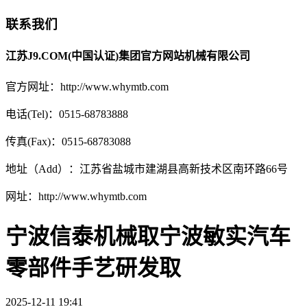
联系我们
江苏J9.COM(中国认证)集团官方网站机械有限公司
官方网址：http://www.whymtb.com
电话(Tel)：0515-68783888
传真(Fax)：0515-68783088
地址（Add）：江苏省盐城市建湖县高新技术区南环路66号
网址：http://www.whymtb.com
宁波信泰机械取宁波敏实汽车
零部件手艺研发取
2025-12-11 19:41