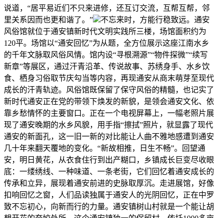
说道，“居平易近们不只来进修，还互订交流，互帮互帮，邻
里关系因而也更和谐了。”
不忘来时，方能行稳致远。通安
风俗馆就位于通安镇新时代文明实践所三楼，场馆面积约为
120平。场馆以“通安回忆”为从题，全方位展示这座江南水乡
的千年文脉取风俗风情。馆内设“寻根溯源”“物件探微”“续写
新章”等展区，通过汗青沿革、传说故事、苏绣身手、水乡饮
食、栖身习俗取节庆勾当等内容，再现通安从商末萌芽至现代
成长的汗青轨迹。风俗馆既保留了保守风俗的精髓，也记实了
新时代通安正在党的带领下焕发的新貌，是领会通安文化、依
靠乡愁情怀的主要窗口。正在一个电视屏幕上，一幅老照片展
现了通安晚期的水乡风貌，用手指“擦拭”照片，就显露了现代
通安的新面孔，这一旧一新的对比能让人曲不雅地感遭到通安
几十年来翻天覆地的变化。“新故相推，日生不畅”。回望通
安，明日黄花，从衣食住行到出产糊口，乡镇成长巨变尽收眼
底：一缕绣线、一种味道、一条老街，它们回忆着通安成长的
传承和立异，展现着通安前进的史脉取厚沉。走进展馆，好像
扣响回忆之窗，人们品读独属于通安人的光阴回忆，正在中罗
致不忘初心，向新而行的力量。通安镇树山村就是一个能让胡