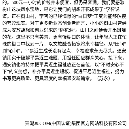
的。500元一小时的价钱并未便宜，但仍是客满。我们要感激
树山这块风水宝地，是它让我们的胡想开花成果了”李智说
道。正在树山村，李智的已经憧憬的“白日梦”正变为能够触摸
的夸姣现实。对于更多新业态创业者而言，小小的树山村曾经
成为安放胡想和创业逃求的“桃花源”。山川之间便会开出斑斓
的花。这里不只有美景，更有慢糊口的体验，让年轻人正在忙
碌的糊口中找到一片，以文旅融合拓宽将来幸福径。从“田间”
到“心间”，平易近生成长没有起点，幸福逃求永无尽头。通安
镇用实干破解平易近生难题、用担任回应群众关心，接下来，
通安镇也将持续把平易近生福祉放正在首位，以“不时安心不
下”的义务感，补齐平易近生短板、促进平易近生福祉，努力
书写更高质量、更具温度的幸福通安新篇章。（苏永）。
建湖J9.COM(中国认证)集团官方网站科技有限公司