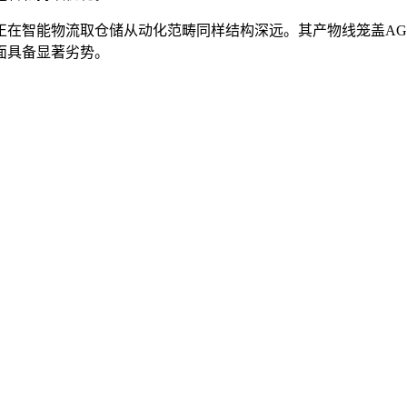
智能物流取仓储从动化范畴同样结构深远。其产物线笼盖AG
面具备显著劣势。