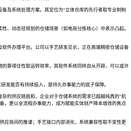
备及系统处理方案。其定位为“立体仓库的先行者取专业制制
性、动态径规划的仓储场景（如电商分拣核心）中表示凸起。
软件办理平台。公司以手艺研发见长，正在高端稠密仓储设备
的靠得住性取运转效率，其软件系统同样自从开辟，可以或许
艺研发能否有持续投入，是持久办事能力的底子保障。
杂的供应链挑和，企业对于仓储系统的需求已超越纯真的“机
设备，更以全流程办事能力，成为赋能实体财产降本增效的焦点
供应商间的推诿；手艺接口内部消化，系统兼容性取不变性更