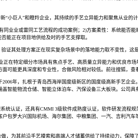
新“小巨人”和瞪羚企业，其持续的手艺立异能力和聚焦从业的
有同业业或雷同工艺流程的成功案例；2)方案柔性：系统能否能
能否能正在项目地供给及时的手艺支撑取。
验证其处理方案正在现实复杂场景中的落地能力取不变性，这
企业正在特定细分市场具有焦点手艺、高质量立异能力和优良市
方面可能更具深度和专业性，合做风险相对较低。前往搜狐，查
006年，扎根于青岛西海岸国度级新区的国度级高新手艺企业。
盖智能物流仓储、智能立体泊车、汽保设备三大板块。公司具有三
理系统认证，还具有CMMI 3级软件成熟度认证，软件研发流程
客户包罗大兴国际机场、海尔集团、中粮集团、一汽、吉利汽车
做，为其前沿手艺摸索和高端人才储蓄供给了持续动力，保障