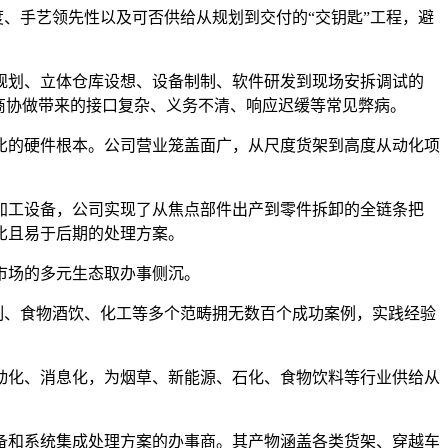
、手艺领先性以及可否供给从规划到交付的“交钥匙”工程，避
划、立体仓库设想、设备制制、软件研发到现场安拆调试的
商协做带来的接口复杂、义务不清、响应迟缓等常见弊病。
的硬件根本。公司营业笼盖面广，从尺度货架到高度从动化项
工设备，公司实现了从焦点部件出产到零件拆卸的全链条把
比且易于后期的处理方案。
市场的多元生态取办事侧沉。
制、食物酒饮、化工等多个范畴拥无数百个成功案例，实践经验
化、消息化，为烟草、新能源、石化、食物饮料等行业供给从
和系统集成处理方案的办事商。其产物涵盖各类货架、穿越车