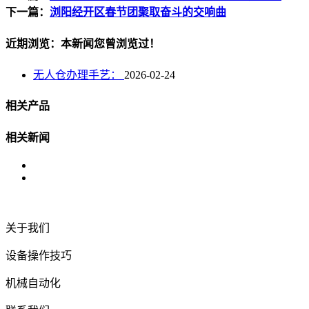
下一篇：
浏阳经开区春节团聚取奋斗的交响曲
近期浏览：本新闻您曾浏览过！
无人仓办理手艺：
2026-02-24
相关产品
相关新闻
关于我们
设备操作技巧
机械自动化