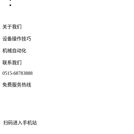
关于我们
设备操作技巧
机械自动化
联系我们
0515-68783888
免费服务热线
扫码进入手机站