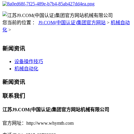
您当前的位置 ：
J9.COM(中国认证)集团官方网站
>
机械自动
化
>
新闻资讯
设备操作技巧
机械自动化
新闻资讯
联系我们
江苏J9.COM(中国认证)集团官方网站机械有限公司
官方网址：http://www.whymtb.com