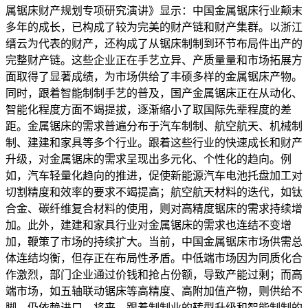
属锯床财产规划专项研究演讲》显示：中国金属锯床行业颠末
多年的成长，已构成了较为完美的财产链和财产集群。以浙江
缙云为代表的财产，还构成了从锯床制制到环节布局件出产的
完整财产链。这些企业正在手艺立异、产质量量和市场拓展方
面取得了显著成绩，为市场供给了丰硕多样的金属锯床产物。
同时，跟着智能制制手艺的普及，国产金属锯床正在从动化、
智能化程度方面不竭提拔，逐渐缩小了取国际先辈程度的差
距。金属锯床的需求普遍分布于汽车制制、航空航天、机械制
制、建建和家具等多个行业。跟着这些行业的快速成长和财产
升级，对金属锯床的需求呈现出多元化、个性化的趋向。例
如，汽车轻量化趋向的推进，促使新能源汽车电池托盘加工对
切割精度和效率的要求不竭提高；航空航天材料的迭代，如钛
合金、碳纤维复合材料的使用，则对高精度锯床的需求持续增
加。此外，建建和家具行业对金属锯床的需求也连结不变增
加，鞭策了市场的持续扩大。当前，中国金属锯床市场供需总
体连结均衡，但存正在布局性矛盾。中低端市场因为同质化合
作激烈，部门企业通过价钱和抢占份额，导致产能过剩；而高
端市场，如五轴联动锯床等高精度、高附加值产物，则供给不
脚，仍依赖进口。将来，跟着制制业的转型升级和智能制制的