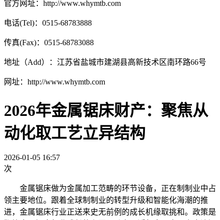
官方网址：http://www.whymtb.com
电话(Tel)：0515-68783888
传真(Fax)：0515-68783088
地址（Add）：江苏省盐城市建湖县高新技术区南环路66号
网址：http://www.whymtb.com
2026年金属锯床财产：聚焦从
动化取工艺立异结构
2026-01-05 16:57
次
金属锯床做为金属加工范畴的环节设备，正在制制业中占
领主要地位。跟着全球制制业的转型升级和智能化海潮的推
进，金属锯床行业正送来史无前例的成长机缘取挑和。政策是