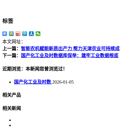
标签
本文网址：
上一篇：
智能农机赋能新质出产力 帮力天津农业可持续成
下一篇：
国产化工业及时数据库保举：建牢工业数据根底
近期浏览：本新闻您曾浏览过！
国产化工业及时数
2026-01-05
相关产品
相关新闻