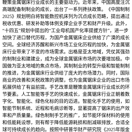
鞭策金属锯床行业成长的主要驱动力。近年来，中国高度注沉
高端配备制制业的成长，出台了一系列搀扶政策。《中国制制
2025》规划明白将智能数控机床列为沉点成长范畴，提出通过
税收优惠、研发补助等体例支撑企业手艺和财产升级。此外，
“十四五”规划中提出的“工业母机国产化率提拔方针”，进一步
加快了进口替代历程，为国产金属锯床企业供给了广漠的成长
空间。全球经济苏醒和新兴市场工业化历程的加快，为金属锯
床行业带来了不变的市场需求。出格是亚太地域，凭仗其强劲
的制制业和建建业，成为全球金属锯床市场的次要增加极。中
国做为亚太地域的焦点市场，其制制业的转型升级和智能制制
的推进，为金属锯床行业供给了庞大的市场潜力。同时，国际
商业的改善和关税政策的调整，也为金属锯床企业的出口市场
拓展供给了有益前提。手艺改革是鞭策金属锯床行业成长的环
节要素。人工智能等手艺的快速成长，金属锯床行业正朝着数
字化、智能化、绿色化标的目的迈进。智能化手艺的使用，如
智能节制系统、近程和毛病诊断等，显著提高了锯床的出产效
率和产质量量。绿色制制手艺的推广，如节能环保材料的使用
和低能耗设想，则有帮于降低能源耗损和削减碳排放，合适全
球可持续成长的趋向。按照中研普华财产研究院《2025年版金