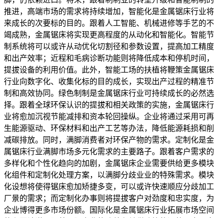
推进，高端市场的需求将持续增加，智能化是金属锯床行业将
来成长的次要标的目的。跟着人工智能、机械进修等手艺的不
竭成熟，金属锯床将实现更高程度的从动化和智能化。智能节
制系统将可以或许从动优化切割径和参数设置，提高加工精度
和出产效率；近程和毛病诊断功能则将降低成本和停机时间，
提拔设备的利用价值。此外，智能工场的扶植将鞭策金属锯床
行业向数字化、收集化标的目的成长，实现出产过程的精准节
制和高效协同。绿色制制是金属锯床行业可持续成长的必然选
择。跟着全球环保认识的提拔和相关政策的实施，金属锯床行
业将愈加沉视节能减排和资本轮回操纵。企业将通过采用可再
生能源驱动、环保材料和出产工艺等办法，降低能源耗损和削
减碳排放。同时，满脚消费者对环保产物的需求。定制化是金
属锯床行业满脚市场多元化需求的主要路子。跟着客户需求的
多样化和个性化趋向的加剧，金属锯床企业需要供给更多模块
化组件和定制化处理方案，以满脚分歧业业的特殊需求。模块
化设想将使得锯床愈加矫捷多变，可以或许快速顺应分歧加工
厂景的需求；而定制化办事则将提拔客户对劲度和忠实度，为
企业博得更多市场份额。国际化是金属锯床行业拓展市场空间