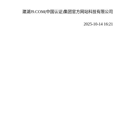
建湖J9.COM(中国认证)集团官方网站科技有限公司
2025-10-14 16:21