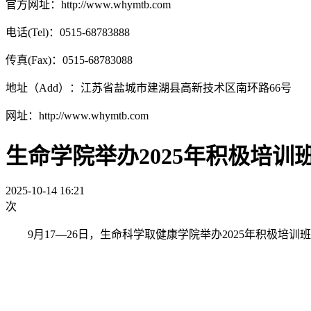
官方网址：http://www.whymtb.com
电话(Tel)：0515-68783888
传真(Fax)：0515-68783088
地址（Add）：江苏省盐城市建湖县高新技术区南环路66号
网址：http://www.whymtb.com
生命学院举办2025年积极培训
2025-10-14 16:21
次
9月17—26日，生命科学取健康学院举办2025年积极培