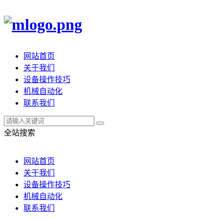
网站首页
关于我们
设备操作技巧
机械自动化
联系我们
全站搜索
网站首页
关于我们
设备操作技巧
机械自动化
联系我们