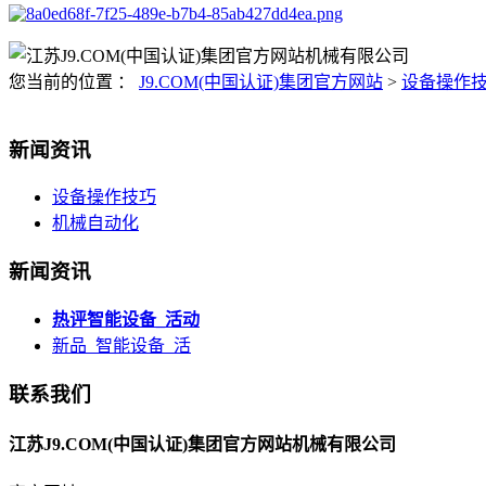
您当前的位置 ：
J9.COM(中国认证)集团官方网站
>
设备操作
新闻资讯
设备操作技巧
机械自动化
新闻资讯
热评智能设备_活动
新品_智能设备_活
联系我们
江苏J9.COM(中国认证)集团官方网站机械有限公司