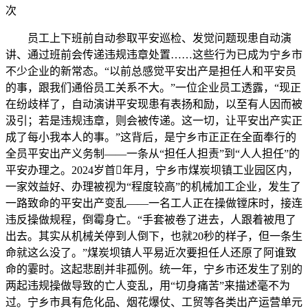
次
员工上下班前自动参取平安巡检、发觉问题现患自动演
讲、通过班前会传递违规违章处置……这些行为已成为宁乡市
不少企业的新常态。“以前总感觉平安出产是担任人和平安员
的事，跟我们通俗员工关系不大。”一位企业员工透露，“现正
在纷歧样了，自动演讲平安现患有表扬和励，以至有人因而被
汲引；若是违规违章，则会被传递。这一切，让平安出产实正
成了每小我本人的事。”这背后，是宁乡市正正在全面奉行的
全员平安出产义务制——一条从“担任人担责”到“人人担任”的
平安办理之。2024岁首年月，宁乡市煤炭坝镇工业园区内，
一家效益好、办理被视为“程度较高”的机械加工企业，发生了
一路致命的平安出产变乱——一名工人正在操做镗床时，接连
违反操做规程，倒霉身亡。“手套被卷了进去，人跟着被甩了
出去。其实从机械关停到人倒下，也就20秒的样子，但一条生
命就这么没了。”煤炭坝镇人平易近次要担任人还原了阿谁致
命的霎时。这起悲剧并非孤例。统一年，宁乡市还发生了别的
两起违规操做导致的亡人变乱，用“切身痛苦”来描述毫不为
过。宁乡市具有危化品、烟花爆仗、工贸等各类出产运营单元