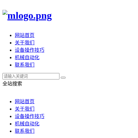
网站首页
关于我们
设备操作技巧
机械自动化
联系我们
全站搜索
网站首页
关于我们
设备操作技巧
机械自动化
联系我们